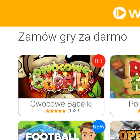
Zamów gry za darmo
Owocowe Bąbelki
Po
(1539)