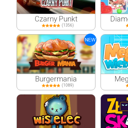
Czarny Punkt
Diame
(1356)
Burgermania
Meg
(1089)