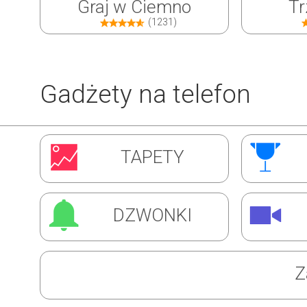
Graj w Ciemno
Tr
(1231)
Gadżety na telefon
Inwazja Robali
Ćw
TAPETY
(1310)
DZWONKI
Z
Super Barman
Mag