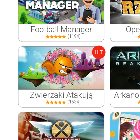
Football Manager
Ope
(1194)
Zwierzaki Atakują
Arkano
(1534)