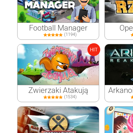
Football Manager
Ope
(1194)
Zwierzaki Atakują
Arkano
(1534)