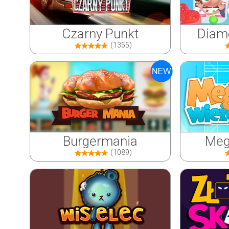
Czarny Punkt
Diame
(1355)
Burgermania
Meg
(1089)