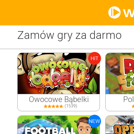
Zamów gry za darmo
Owocowe Bąbelki
Po
(1539)