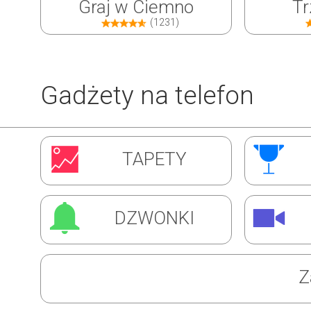
Graj w Ciemno
Tr
(1231)
Gadżety na telefon
Inwazja Robali
Ćw
TAPETY
(1310)
DZWONKI
Z
Super Barman
Mag