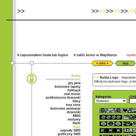
>
>
>>
>>
>>
>>
>>
>>
#
zapomniałem hasła lub loginu
#
załóż konto w WapSterze
numer 
» sms «
aqq
Nokia
>>
Nokia Logo
- niepowtar
»»»»»»»»»»»»»»»»»»»
Kliknij na wybrane logo, a d
gry java
kolorowe tapety
fulltrack
real music
cze
kategoria:
polifoniczne dzwonki
filmy
true tone
kolorowe animacje
dzwonki
MMS
motywy
flash
logo
sygnały SMS
graficzny SMS