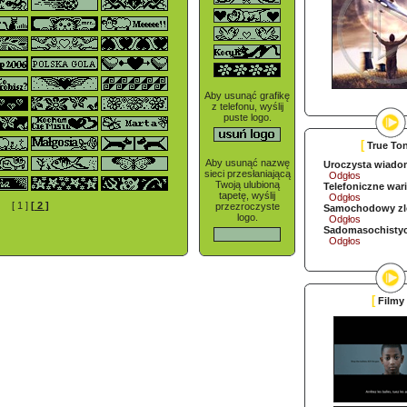
Aby usunąć grafikę
z telefonu, wyślij
puste logo.
[
True To
Aby usunąć nazwę
Uroczysta wiado
sieci przesłaniającą
Odgłos
Twoją ulubioną
Telefoniczne war
tapetę, wyślij
Odgłos
[ 1 ]
[ 2 ]
przezroczyste
Samochodowy zl
logo.
Odgłos
Sadomasochistyc
Odgłos
[
Filmy