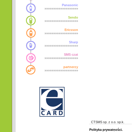
Panasonic
»»»»»»»»»»»»»»»»»»»
Sendo
»»»»»»»»»»»»»»»»»»»
Ericsson
»»»»»»»»»»»»»»»»»»»
Sharp
»»»»»»»»»»»»»»»»»»»
SMS czat
»»»»»»»»»»»»»»»»»»»
partnerzy
»»»»»»»»»»»»»»»»»»»
CTSMS sp. z o.o. sp.k.
Polityka prywatności.