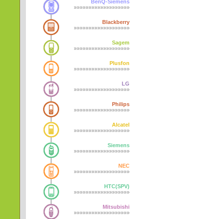
BenQ-Siemens
»»»»»»»»»»»»»»»»»»»
Blackberry
»»»»»»»»»»»»»»»»»»»
Sagem
»»»»»»»»»»»»»»»»»»»
Plusfon
»»»»»»»»»»»»»»»»»»»
LG
»»»»»»»»»»»»»»»»»»»
Philips
»»»»»»»»»»»»»»»»»»»
Alcatel
»»»»»»»»»»»»»»»»»»»
Siemens
»»»»»»»»»»»»»»»»»»»
NEC
»»»»»»»»»»»»»»»»»»»
HTC(SPV)
»»»»»»»»»»»»»»»»»»»
Mitsubishi
»»»»»»»»»»»»»»»»»»»