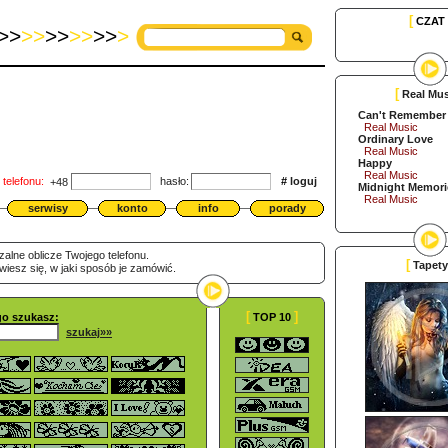
[
CZAT
>>
>>
>>
>>
>>
>
[
Real Mus
Can't Remember 
Real Music
Ordinary Love
Real Music
Happy
Real Music
telefonu:
hasło:
#
loguj
+48
Midnight Memori
Real Music
serwisy
konto
info
porady
zalne oblicze Twojego telefonu.
[
Tapety
owiesz się, w jaki sposób je zamówić.
[
]
go szukasz:
TOP 10
szukaj»»