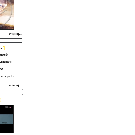
więcej...
]
ne
mość
iatkowo
ot
zna pob...
więcej...
]