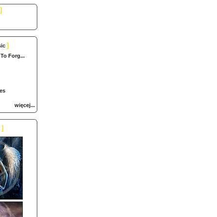
]
]
ic
To Forg...
es
więcej...
]