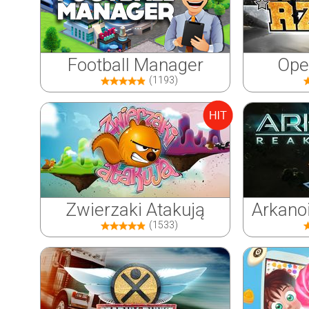
Football Manager
Ope
(1193)
Zwierzaki Atakują
Arkano
(1533)