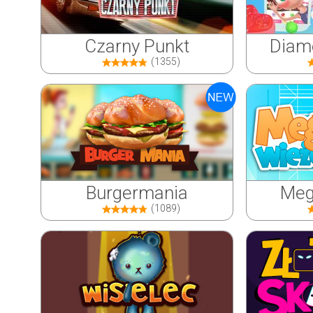
Czarny Punkt
Diame
(1355)
Burgermania
Meg
(1089)