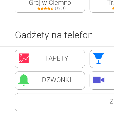
Graj w Ciemno
Tr
(1231)
Gadżety na telefon
Inwazja Robali
Ćw
TAPETY
(1309)
DZWONKI
Z
Super Barman
Mag