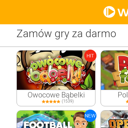
Zamów gry za darmo
Owocowe Bąbelki
Po
(1539)