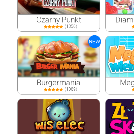
Czarny Punkt
Diame
(1356)
Burgermania
Meg
(1089)