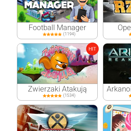
Football Manager
Ope
(1194)
Zwierzaki Atakują
Arkano
(1534)