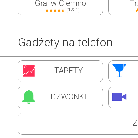
Graj w Ciemno
Tr
(1231)
Gadżety na telefon
Inwazja Robali
Ćw
TAPETY
(1310)
DZWONKI
Z
Super Barman
Mag