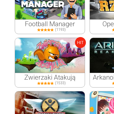
Football Manager
Ope
(1193)
Zwierzaki Atakują
Arkano
(1533)