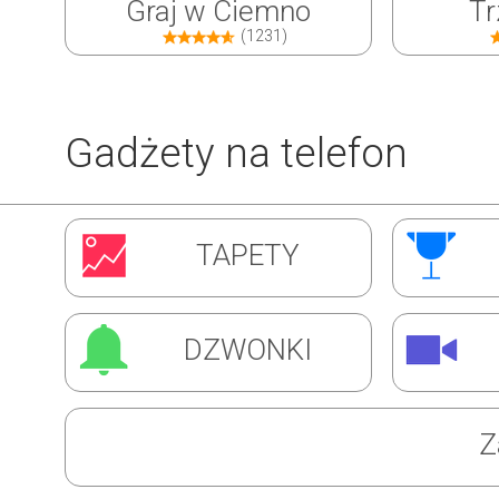
Graj w Ciemno
Tr
(1231)
Gadżety na telefon
Inwazja Robali
Ćw
TAPETY
(1309)
DZWONKI
Z
Super Barman
Mag