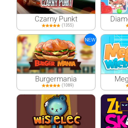
Czarny Punkt
Diame
(1355)
Burgermania
Meg
(1089)