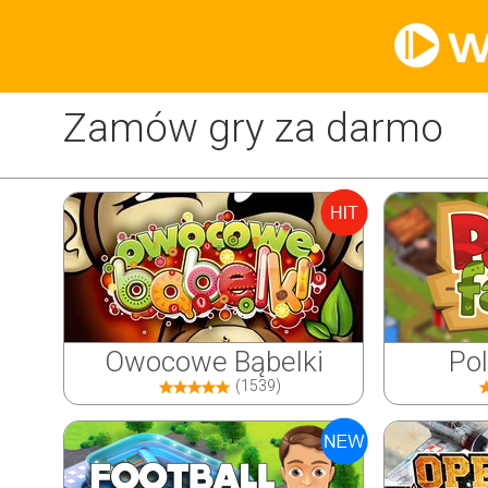
Zamów gry za darmo
Owocowe Bąbelki
Po
(1539)