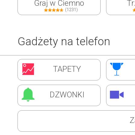
Graj w Ciemno
Tr
(1231)
Gadżety na telefon
Inwazja Robali
Ćw
TAPETY
(1310)
DZWONKI
Z
Super Barman
Mag