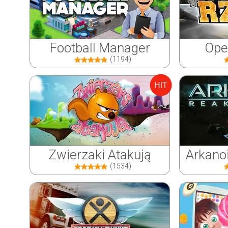
Football Manager
Ope
(1194)
Zwierzaki Atakują
Arkano
(1534)