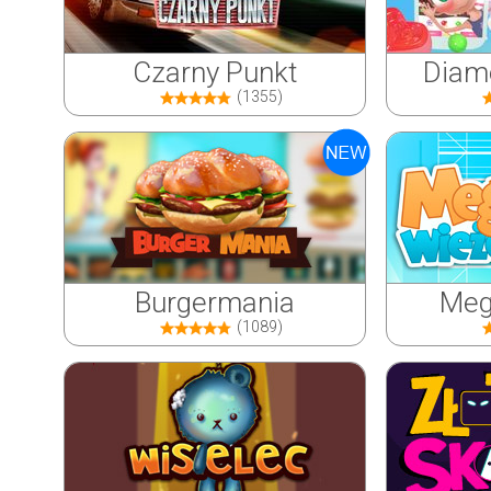
Czarny Punkt
Diame
(1355)
Burgermania
Meg
(1089)