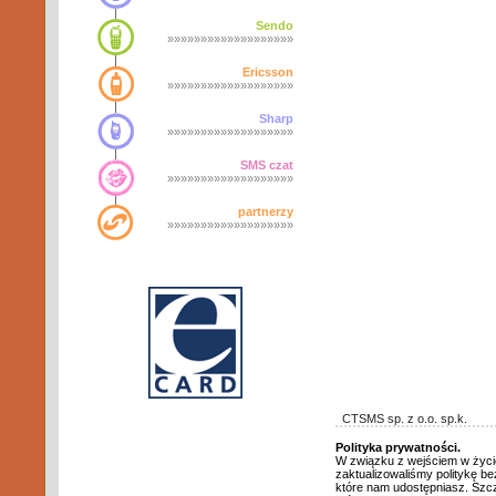
Sendo
»»»»»»»»»»»»»»»»»»»
Ericsson
»»»»»»»»»»»»»»»»»»»
Sharp
»»»»»»»»»»»»»»»»»»»
SMS czat
»»»»»»»»»»»»»»»»»»»
partnerzy
»»»»»»»»»»»»»»»»»»»
CTSMS sp. z o.o. sp.k.
Polityka prywatności.
W związku z wejściem w życ
zaktualizowaliśmy politykę b
które nam udostępniasz. Szcz