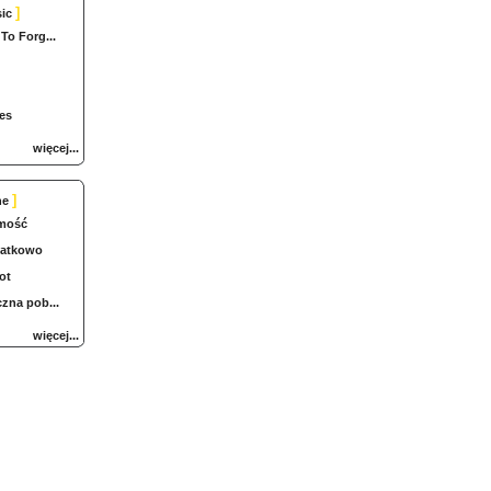
]
ic
To Forg...
es
więcej...
]
ne
mość
iatkowo
ot
zna pob...
więcej...