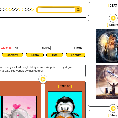
[
CZAT
>>
>>
>>
>>
>>
>
[
Tapety
telefonu:
hasło:
#
loguj
+48
serwisy
konto
info
porady
ień swój telefon! Dzięki Motywom z WapStera za jednym
rystykę i dzwonek swojej Motoroli!
[
]
TOP 10
[
Filmy