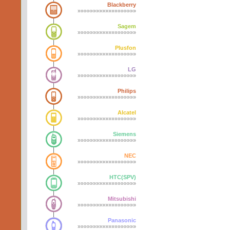
Blackberry
»»»»»»»»»»»»»»»»»»»
Sagem
»»»»»»»»»»»»»»»»»»»
Plusfon
»»»»»»»»»»»»»»»»»»»
LG
»»»»»»»»»»»»»»»»»»»
Philips
»»»»»»»»»»»»»»»»»»»
Alcatel
»»»»»»»»»»»»»»»»»»»
Siemens
»»»»»»»»»»»»»»»»»»»
NEC
»»»»»»»»»»»»»»»»»»»
HTC(SPV)
»»»»»»»»»»»»»»»»»»»
Mitsubishi
»»»»»»»»»»»»»»»»»»»
Panasonic
»»»»»»»»»»»»»»»»»»»