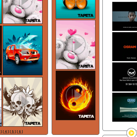
 ]
[ 4 ]
[ 5 ]
[ 6 ]