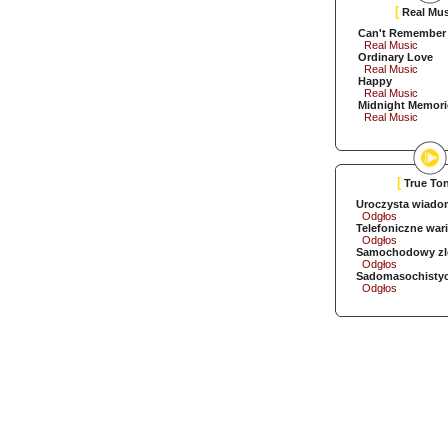
[
Real Mus
Can't Remember 
Real Music
Ordinary Love
Real Music
Happy
Real Music
Midnight Memori
Real Music
[
True To
Uroczysta wiado
Odgłos
Telefoniczne war
Odgłos
Samochodowy zl
Odgłos
Sadomasochistyc
Odgłos