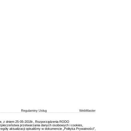
Regulaminy Usług
WebMaster
ie, z dniem 25-05-2018r., Rozporządzenia RODO
ezpieczeństwa przetwarzania danych osobowych i cookies,
egóły aktualizacji opisaliśmy w dokumencie „Polityka Prywatności”,