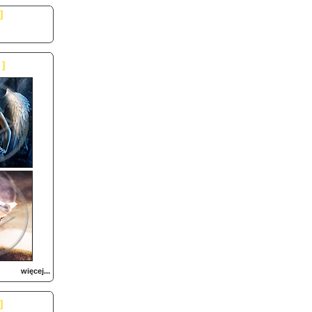
]
]
więcej...
]