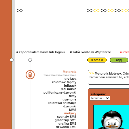
>
>
>>
>>
>>
>>
>>
>>
#
zapomniałem hasła lub loginu
#
załóż konto w WapSterze
numer 
» sms «
aqq
Motorola
>>
Motorola Motywy
. Odm
»»»»»»»»»»»»»»»»»»»
zamachem zmienisz tło, kolo
gry java
kolorowe tapety
fulltrack
real music
polifoniczne dzwonki
kategoria:
filmy
true tone
kolorowe animacje
dzwonki
MMS
motywy
sygnały SMS
graficzny SMS
grafika EMS
dzwonki EMS