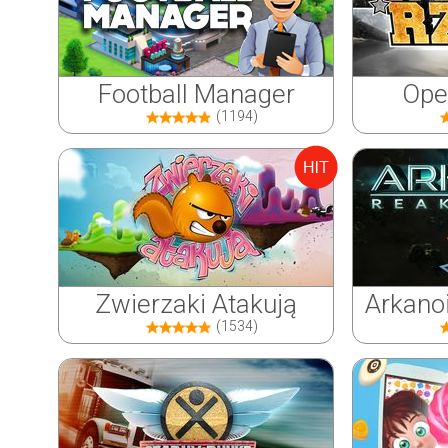
Football Manager
Ope
(1194)
Zwierzaki Atakują
Arkano
(1534)