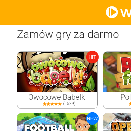
Zamów gry za darmo
Owocowe Bąbelki
Po
(1539)