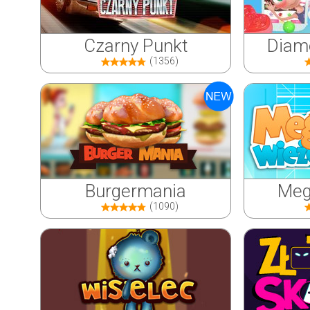
Czarny Punkt
Diame
(1356)
Burgermania
Meg
(1090)