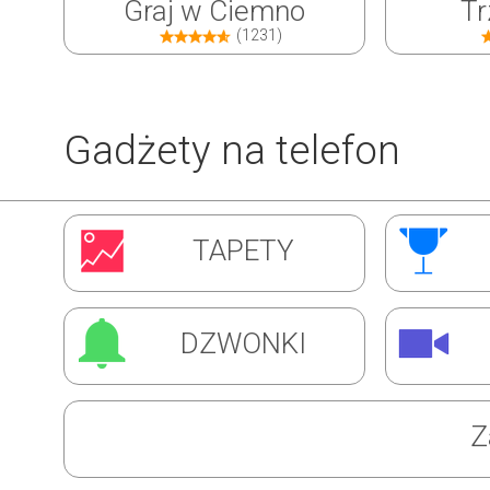
Graj w Ciemno
Tr
(1231)
Gadżety na telefon
Inwazja Robali
Ćw
TAPETY
(1310)
DZWONKI
Z
Super Barman
Mag