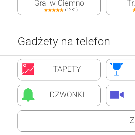
Graj w Ciemno
Tr
(1231)
Gadżety na telefon
Inwazja Robali
Ćw
TAPETY
(1310)
DZWONKI
Z
Super Barman
Mag