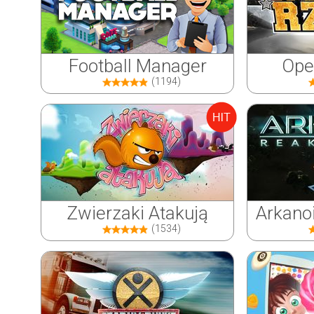
Football Manager
Ope
(1194)
Zwierzaki Atakują
Arkano
(1534)