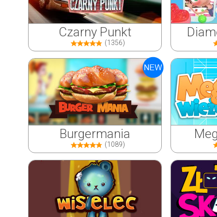
Czarny Punkt
Diame
(1356)
Burgermania
Meg
(1089)