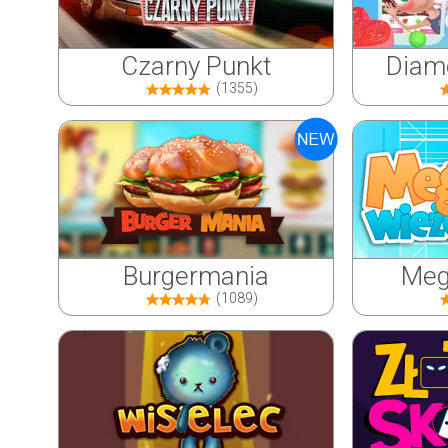
Czarny Punkt
Diame
(1355)
Burgermania
Meg
(1089)