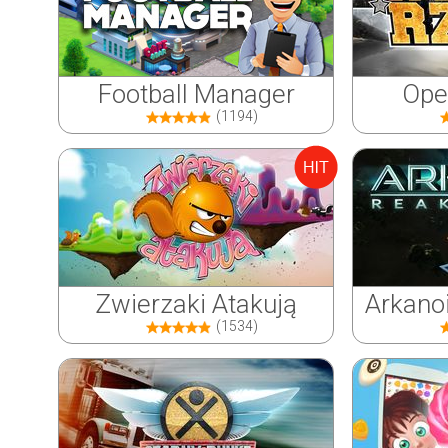
Football Manager
Ope
(1194)
Zwierzaki Atakują
Arkano
(1534)