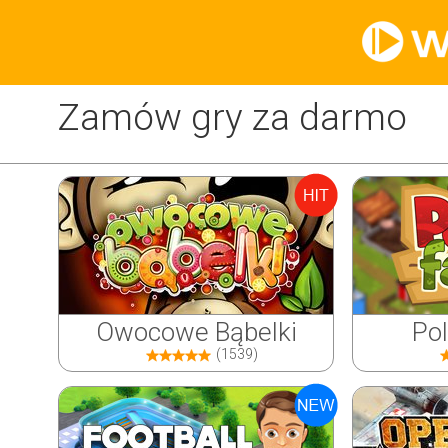
Zamów gry za darmo
Owocowe Bąbelki
Po
(1539)