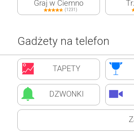
Graj w Ciemno
Tr
(1231)
Gadżety na telefon
Inwazja Robali
Ćw
TAPETY
(1310)
DZWONKI
Z
Super Barman
Mag