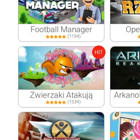
Football Manager
Ope
(1194)
Zwierzaki Atakują
Arkano
(1534)