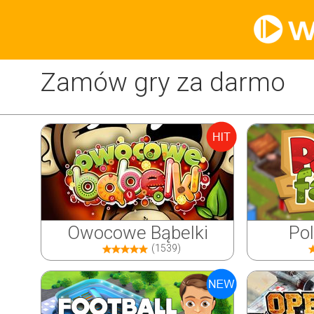
Zamów gry za darmo
Owocowe Bąbelki
Po
(1539)