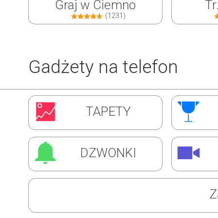
Graj w Ciemno
Tr
(1231)
Gadżety na telefon
Inwazja Robali
Ćw
TAPETY
(1310)
DZWONKI
Z
Super Barman
Mag