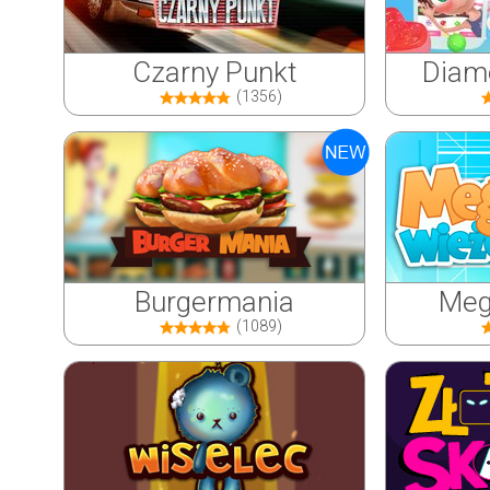
Czarny Punkt
Diame
(1356)
Burgermania
Meg
(1089)