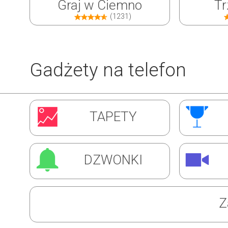
Graj w Ciemno
Tr
(1231)
Gadżety na telefon
Inwazja Robali
Ćw
TAPETY
(1310)
DZWONKI
Z
Super Barman
Mag