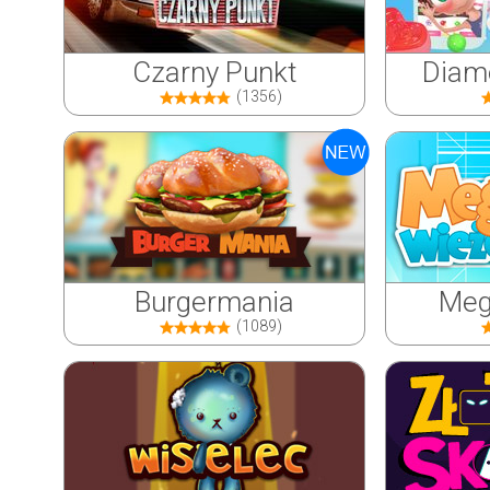
Czarny Punkt
Diame
(1356)
Burgermania
Meg
(1089)