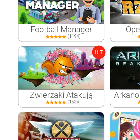
Football Manager
Ope
(1194)
Zwierzaki Atakują
Arkano
(1534)