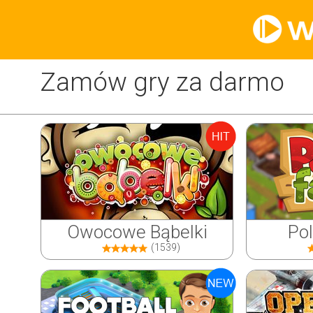
Zamów gry za darmo
Owocowe Bąbelki
Po
(1539)