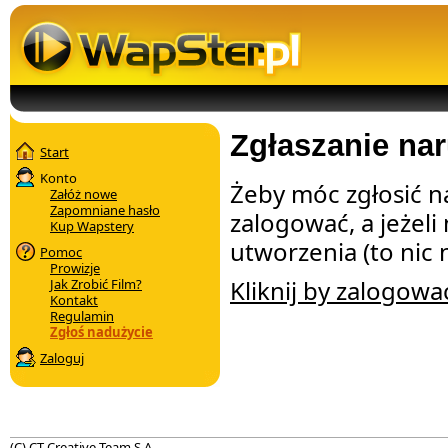
Zgłaszanie na
Start
Konto
Żeby móc zgłosić n
Załóż nowe
Zapomniane hasło
zalogować, a jeżeli
Kup Wapstery
utworzenia (to nic n
Pomoc
Prowizje
Kliknij by zalogowa
Jak Zrobić Film?
Kontakt
Regulamin
Zgłoś nadużycie
Zaloguj
(C) CT Creative Team S.A.