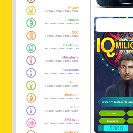
Alcatel
»»»»»»»»»»»»»»»»»»»
Siemens
»»»»»»»»»»»»»»»»»»»
NEC
»»»»»»»»»»»»»»»»»»»
HTC(SPV)
»»»»»»»»»»»»»»»»»»»
Mitsubishi
»»»»»»»»»»»»»»»»»»»
Panasonic
»»»»»»»»»»»»»»»»»»»
Sendo
»»»»»»»»»»»»»»»»»»»
Ericsson
»»»»»»»»»»»»»»»»»»»
Sharp
»»»»»»»»»»»»»»»»»»»
SMS czat
»»»»»»»»»»»»»»»»»»»
partnerzy