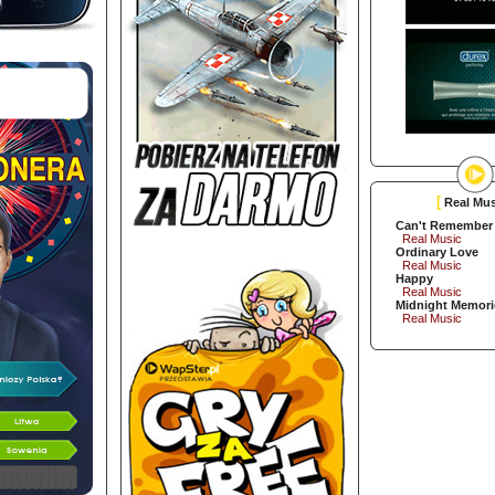
[
Real Mus
Can't Remember 
Real Music
Ordinary Love
Real Music
Happy
Real Music
Midnight Memori
Real Music