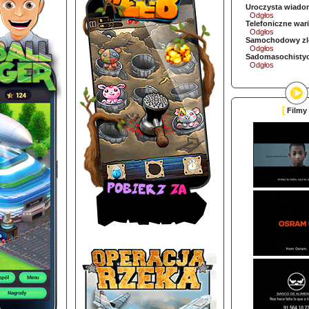
Uroczysta wiado
Odgłos
Telefoniczne war
Odgłos
Samochodowy zl
Odgłos
Sadomasochistyc
Odgłos
[
Filmy