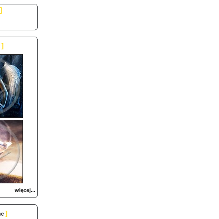
]
]
więcej...
]
ne