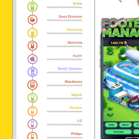
Nokia
»»»»»»»»»»»»»»»»»»»
Sony Ericsson
»»»»»»»»»»»»»»»»»»»
Samsung
»»»»»»»»»»»»»»»»»»»
Motorola
»»»»»»»»»»»»»»»»»»»
Apple
»»»»»»»»»»»»»»»»»»»
BenQ-Siemens
»»»»»»»»»»»»»»»»»»»
Blackberry
»»»»»»»»»»»»»»»»»»»
Sagem
»»»»»»»»»»»»»»»»»»»
Plusfon
»»»»»»»»»»»»»»»»»»»
LG
»»»»»»»»»»»»»»»»»»»
Philips
»»»»»»»»»»»»»»»»»»»