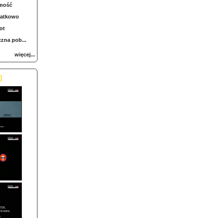
mość
iatkowo
ot
zna pob...
więcej...
]