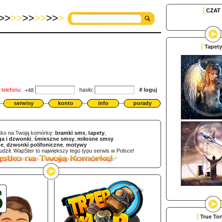
[
CZAT
>>
>>
>>
>>
>>
>
[
Tapety
telefonu:
hasło:
#
loguj
+48
serwisy
konto
info
porady
ko na Twoją komórkę:
bramki sms
,
tapety
,
ga i dzwonki
,
śmieszne smsy
,
miłosne smsy
ne
,
dzwonki polifoniczne
,
motywy
ził. WapSter to największy tego typu serwis w Polsce!
[
True To