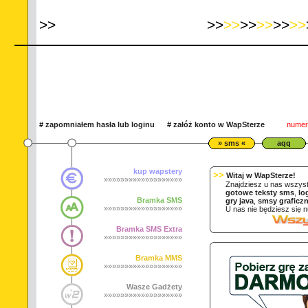
>
>
>>
>>
>>
>>
>>
>>
#
zapomniałem hasła lub loginu
#
załóż konto w WapSterze
numer 
» sms «
aqq
kup wapstery
>>
Witaj w WapSterze!
»»»»»»»»»»»»»»»»»»»
Znajdziesz u nas wszyst
gotowe teksty sms
,
lo
Bramka SMS
gry java
,
smsy graficz
»»»»»»»»»»»»»»»»»»»
U nas nie będziesz się nud
Bramka SMS Extra
»»»»»»»»»»»»»»»»»»»
Bramka MMS
»»»»»»»»»»»»»»»»»»»
Wasze Gadżety
»»»»»»»»»»»»»»»»»»»