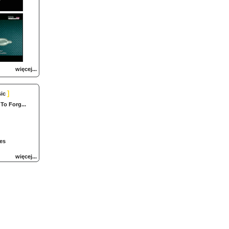
więcej...
]
ic
To Forg...
es
więcej...